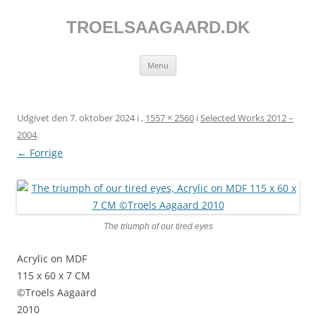
Hop
til
indhold
TROELSAAGAARD.DK
Menu
Udgivet den
7. oktober 2024
i
,
1557 × 2560
i
Selected Works 2012 –
2004
.
← Forrige
The triumph of our tired eyes
Acrylic on MDF
115 x 60 x 7 CM
©Troels Aagaard
2010