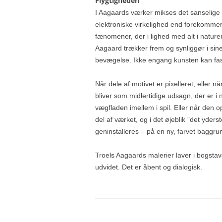
Flygtigheden
I Aagaards værker mikses det sanselige o
elektroniske virkelighed end forekommer,
fænomener, der i lighed med alt i nature
Aagaard trækker frem og synliggør i sine 
bevægelse. Ikke engang kunsten kan fast
Når dele af motivet er pixelleret, eller n
bliver som midlertidige udsagn, der er i
vægfladen imellem i spil. Eller når den o
del af værket, og i det øjeblik ”det yder
geninstalleres – på en ny, farvet baggrun
Troels Aagaards malerier laver i bogstave
udvidet. Det er åbent og dialogisk.