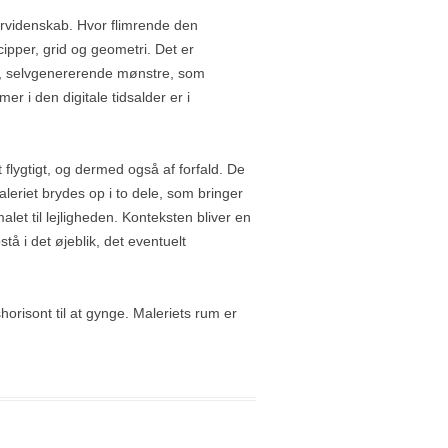
turvidenskab. Hvor flimrende den
ipper, grid og geometri. Det er
ige, selvgenererende mønstre, som
r i den digitale tidsalder er i
t flygtigt, og dermed også af forfald. De
leriet brydes op i to dele, som bringer
let til lejligheden. Konteksten bliver en
tå i det øjeblik, det eventuelt
horisont til at gynge. Maleriets rum er