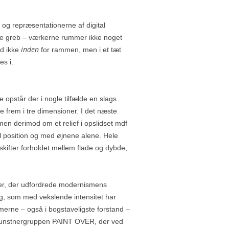
 og repræsentationerne af digital
rære greb – værkerne rummer ikke noget
inden
rd ikke
for rammen, men i et tæt
es i.
opstår der i nogle tilfælde en slags
e frem i tre dimensioner. I det næste
, men derimod om et relief i opslidset mdf
eel position og med øjnene alene. Hele
skifter forholdet mellem flade og dybde,
ser, der udfordrede modernismens
g, som med vekslende intensitet har
merne – også i bogstaveligste forstand –
 i kunstnergruppen PAINT OVER, der ved