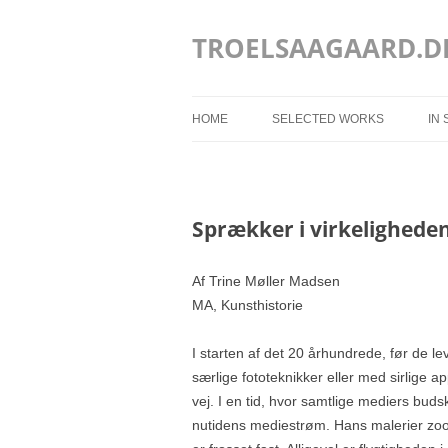
Hop
til
indhold
TROELSAAGAARD.D
HOME
SELECTED WORKS
IN
SELECTED WORKS 2025 – 2020
SELECTED WORKS 2019 – 2013
Sprækker i virkelighede
SELECTED WORKS 2012 – 2004
Af Trine Møller Madsen
MA, Kunsthistorie
I starten af det 20 århundrede, før de l
særlige fototeknikker eller med sirlige 
vej. I en tid, hvor samtlige mediers buds
nutidens mediestrøm. Hans malerier zoome