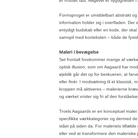
er frosset fast. Alligevel er flygtighede
Formsproget er umiddelbart abstrakt og s
information holder sig i overfladen. Der
entydigt budskab eller en kode, der sk
samspil med konteksten – både de fysisk
Maleri i bevægelse
Set frontalt forekommer mange af værker
optisk illusion, som om Aagaard har mode
øjeblik går det op for beskueren, at farve
eller finér. I modsætning til et klassisk
kroppen må aktiveres – malerierne kræver
og værket vrister sig fri af den forståel
Troels Aagaards er en konceptuel maler
specifikke værkkategorier og dermed de 
stået på siden da. For maleriets tilfæl
eller ved at transformere den maleriske