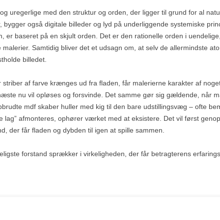
g uregerlige med den struktur og orden, der ligger til grund for al na
 bygger også digitale billeder og lyd på underliggende systemiske princ
n, er baseret på en skjult orden. Det er den rationelle orden i uendel
malerier. Samtidig bliver det et udsagn om, at selv de allermindste atome
holde billedet.
år striber af farve krænges ud fra fladen, får malerierne karakter af noge
 næste nu vil opløses og forsvinde. Det samme gør sig gældende, når ma
pbrudte mdf skaber huller med kig til den bare udstillingsvæg – ofte bema
ste lag” afmonteres, ophører værket med at eksistere. Det vil først genops
d, der får fladen og dybden til igen at spille sammen.
ligste forstand sprækker i virkeligheden, der får betragterens erfarings