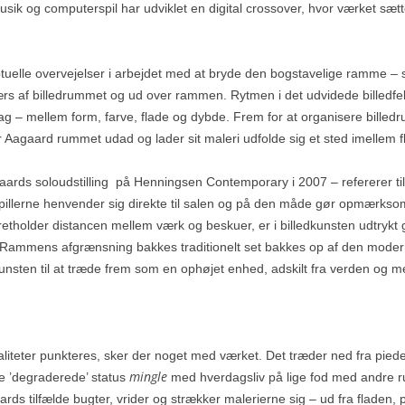
sik og computerspil har udviklet en digital crossover, hvor værket sætte
ptuelle overvejelser i arbejdet med at bryde den bogstavelige ramme –
ærs af billedrummet og ud over rammen. Rytmen i det udvidede billedfe
g – mellem form, farve, flade og dybde. Frem for at organisere billed
er Aagaard rummet udad og lader sit maleri udfolde sig et sted imellem 
Aagaards soloudstilling på Henningsen Contemporary i 2007 – refererer 
illerne henvender sig direkte til salen og på den måde gør opmærksom 
pretholder distancen mellem værk og beskuer, er i billedkunsten udtry
Rammens afgrænsning bakkes traditionelt set bakkes op af den moderni
unsten til at træde frem som en ophøjet enhed, adskilt fra verden og med
liteter punkteres, sker der noget med værket. Det træder ned fra piede
mingle
e ’degraderede’ status
med hverdagsliv på lige fod med andre r
rds tilfælde bugter, vrider og strækker malerierne sig – ud fra fladen,