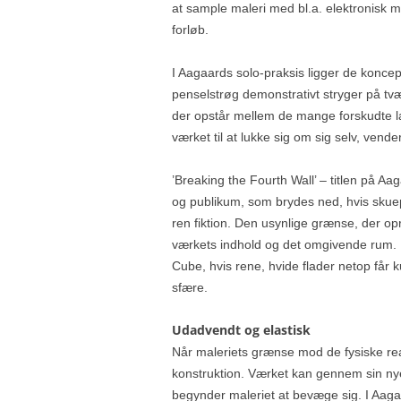
at sample maleri med bl.a. elektronisk mu
forløb.
I Aagaards solo-praksis ligger de konce
penselstrøg demonstrativt stryger på tv
der opstår mellem de mange forskudte la
værket til at lukke sig om sig selv, vend
’Breaking the Fourth Wall’ – titlen på 
og publikum, som brydes ned, hvis skuep
ren fiktion. Den usynlige grænse, der o
værkets indhold og det omgivende rum. 
Cube, hvis rene, hvide flader netop får k
sfære.
Udadvendt og elastisk
Når maleriets grænse mod de fysiske rea
konstruktion. Værket kan gennem sin ny
begynder maleriet at bevæge sig. I Aagaa