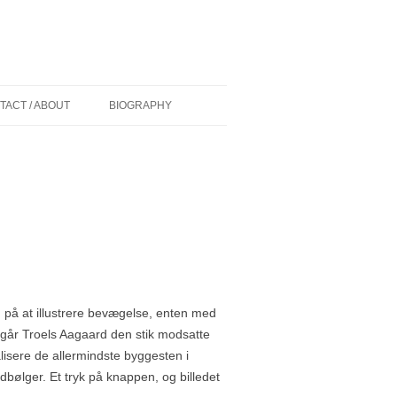
TACT / ABOUT
BIOGRAPHY
 (DK) AF
CURRICULUM VITAE
D
COMMISSIONS/WORK IN PUBLIC
IONER (DK) AF
GRANTS
PAINT OVER EXHIBITIONS
ELIGHEDEN (DK)
R MADSEN
g på at illustrere bevægelse, enten med
NS (US) BY
e går Troels Aagaard den stik modsatte
alisere de allermindste byggesten i
Y (US) BY
dbølger. Et tryk på knappen, og billedet
ADSEN