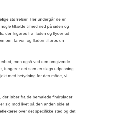
elige størrelser. Her undergår de en
i nogle tilfælde tilmed ned på siden og
, der frigøres fra fladen og flyder ud
om om, farven og fladen tilføres en
de enhed, men også ved den omgivende
jde, fungerer det som en slags udposning
bjekt med betydning for den måde, vi
r, der løber fra de bemalede finérplader
er sig mod livet på den anden side af
eflekterer over det specifikke sted og det