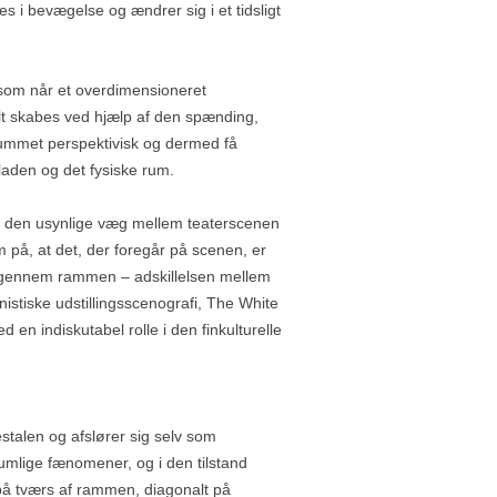
s i bevægelse og ændrer sig i et tidsligt
 som når et overdimensioneret
lt skabes ved hjælp af den spænding,
rummet perspektivisk og dermed få
fladen og det fysiske rum.
til den usynlige væg mellem teaterscenen
på, at det, der foregår på scenen, er
kt gennem rammen – adskillelsen mellem
stiske udstillingsscenografi, The White
 en indiskutabel rolle i den finkulturelle
stalen og afslører sig selv som
umlige fænomener, og i den tilstand
 på tværs af rammen, diagonalt på