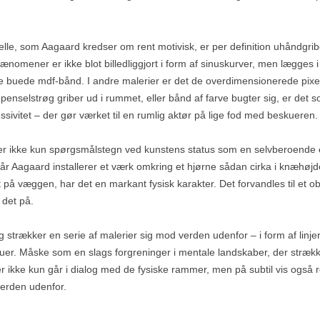
elle, som Aagaard kredser om rent motivisk, er per definition uhåndgrib
dfænomener er ikke blot billedliggjort i form af sinuskurver, men lægges 
e buede mdf-bånd. I andre malerier er det de overdimensionerede pixels
penselstrøg griber ud i rummet, eller bånd af farve bugter sig, er det s
sivitet – der gør værket til en rumlig aktør på lige fod med beskueren.
iller ikke kun spørgsmålstegn ved kunstens status som en selvberoen
 Når Aagaard installerer et værk omkring et hjørne sådan cirka i knæhø
på væggen, har det en markant fysisk karakter. Det forvandles til et o
det på.
g strækker en serie af malerier sig mod verden udenfor – i form af linje
uer. Måske som en slags forgreninger i mentale landskaber, der strækk
r ikke kun går i dialog med de fysiske rammer, men på subtil vis også r
 verden udenfor.