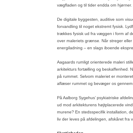
vægfladen og til tider endda om hjørner.
De digitale byggesten, auditive som visu
forvandling til noget ekstremt fysisk. Ly
trækkes fysisk ud fra væggen i form af d
over maleriets grænse. Når streger eller 
energiladning – en slags iboende ekspres
Aagaards rumligt orienterede maleri st
arkitekturs fortælling og beskaffenhed.
på rummet. Selvom maleriet er monteret 
aflæser rummet og bevæger os gennem 
På Aalborg Sygehus’ psykiatriske afdelin
ud mod arkitekturens højtplacerede vind
murene? En stedsspecifik installation, de
liv der leves på afdelingen, afskåret fra