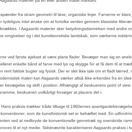
n i Aagaards malerier på en eller anden måde markant.
pænder fra stram geometri til løse, organiske linjer. Farverne er klare,
 er tydeligvis intet ønske om at fortolke verden gennem klassiske litte
al knækkes. I Aagaards malerier sker betydningsdannelsen med andre o
e omgivelser og i det kunstteoretiske landskab, som værkerne indskriv
ne ved første øjekast at være plane flader. Bevæger man sig en anelse 
lleret enkelte bånd af farve med lys og skygge for at få dem til at træd
n rent faktisk bugter sig fysisk. Der er slet ikke tale om et fladt lærred
, modernistisk maleri kan Aagaards værker altså ikke erkendes fra én id
 bevægelse og skift i position. Afhængigt af beskuerens point of view 
sesramme, beskueren uvilkårligt forsøger at placere det i.
. Hans praksis trækker tråde tilbage til 1960ernes avantgardebevægel
konventioner, som de kunsthistorisk set er behæftet med. En udfordrin
de enten ved at nedbryde de konventionelle genretræk og overskride ram
 proces til et nyt medie. Sidstnævnte karakteriserer Aagaards praksis