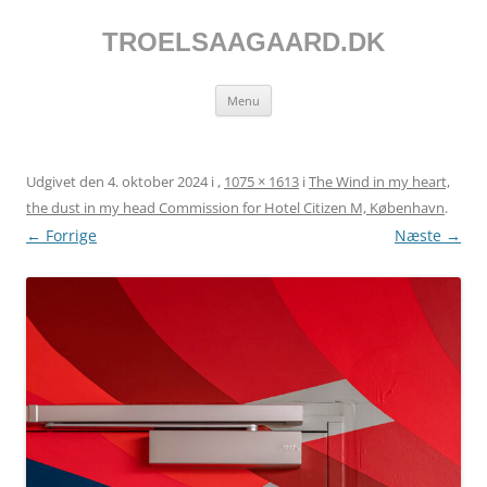
Hop
til
indhold
TROELSAAGAARD.DK
Menu
Udgivet den
4. oktober 2024
i
,
1075 × 1613
i
The Wind in my heart,
the dust in my head Commission for Hotel Citizen M, København
.
← Forrige
Næste →