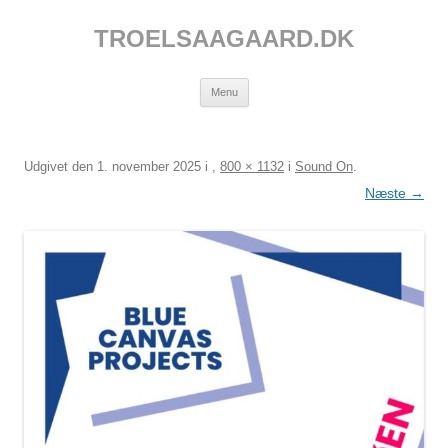
Hop
til
TROELSAAGAARD.DK
indhold
Menu
Udgivet den
1. november 2025
i
,
800 × 1132
i
Sound On
.
Næste →