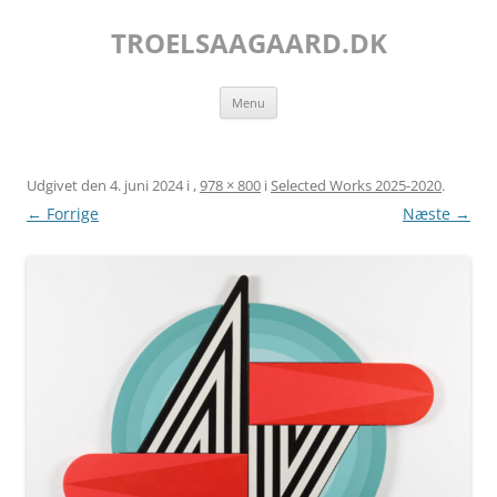
Hop
til
TROELSAAGAARD.DK
indhold
Menu
Udgivet den
4. juni 2024
i
,
978 × 800
i
Selected Works 2025-2020
.
← Forrige
Næste →