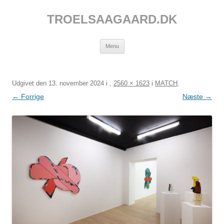
Hop
til
TROELSAAGAARD.DK
indhold
Menu
Udgivet den
13. november 2024
i
,
2560 × 1623
i
MATCH
.
← Forrige
Næste →