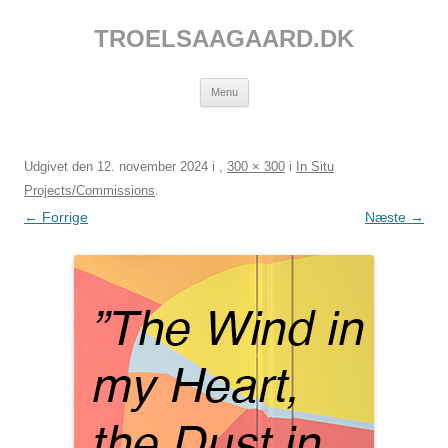
Hop
til
TROELSAAGAARD.DK
indhold
Menu
Udgivet den
12. november 2024
i
,
300 × 300
i
In Situ
Projects/Commissions
.
← Forrige
Næste →