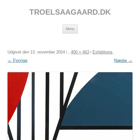
Hop
til
TROELSAAGAARD.DK
indhold
Menu
Udgivet den
13. november 2024
i
,
400 × 463
i
Exhibitions
.
← Forrige
Næste →