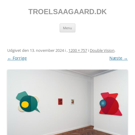
Hop
til
indhold
TROELSAAGAARD.DK
Menu
Udgivet den
13. november 2024
i
,
1200 × 757
i
Double Vision
.
← Forrige
Næste →