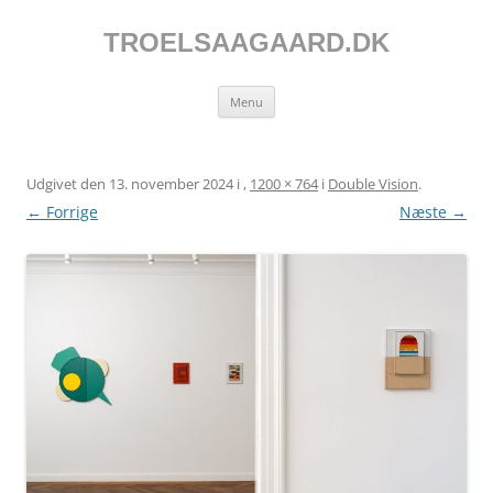
Hop
til
indhold
TROELSAAGAARD.DK
Menu
Udgivet den
13. november 2024
i
,
1200 × 764
i
Double Vision
.
← Forrige
Næste →