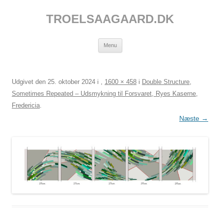
Hop
til
TROELSAAGAARD.DK
indhold
Menu
Udgivet den
25. oktober 2024
i
,
1600 × 458
i
Double Structure,
Sometimes Repeated – Udsmykning til Forsvaret, Ryes Kaserne,
Fredericia
.
Næste →