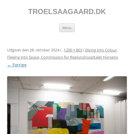
Hop
til
indhold
TROELSAAGAARD.DK
Menu
Udgivet den
28. oktober 2024
i
,
1200 × 803
i
Diving into Colour,
Fleeing into Space, Commission for Regionshospitalet Horsens
.
← Forrige